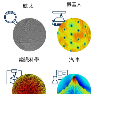
​機器人
​航太
​鑑識科學
汽車
​添加劑製造
學術研究