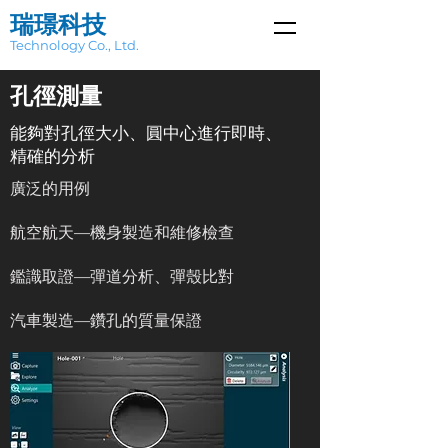
瑞璟科技
Technology Co., Ltd.
孔徑測量
能夠對孔徑大小、圓中心進行即時、
精確的分析
廣泛的用例
航空航天—機身製造和維修檢查
鑑識取證—彈道分析、彈殼比對
汽車製造—鑽孔的質量保證