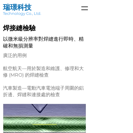
瑞璟科技
Technology Co., Ltd.
焊接縫檢驗
以微米級分辨率對焊縫進行即時、精
確和無損測量
廣泛的用例
航空航天—用於製造和維護、修理和大
修 (MRO) 的焊縫檢查
汽車製造—電動汽車電池端子周圍的鋁
折邊、焊縫和連接處的檢查